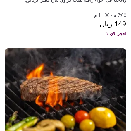
والأحبّة في أجواء راقية بقلب كراون بلازا قصر الرياض.
7:00 م - 11:00 م
149 ريال
احجز الان
(OPENS IN A NEW TAB)